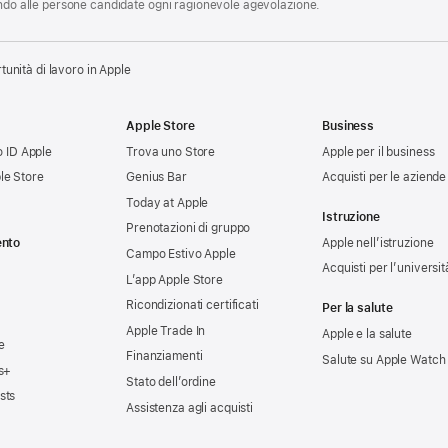
endo alle persone candidate ogni ragionevole agevolazione.
tunità di lavoro in Apple
Apple Store
Business
uo ID Apple
Trova uno Store
Apple per il business
le Store
Genius Bar
Acquisti per le aziende
Today at Apple
Istruzione
Prenotazioni di gruppo
ento
Apple nell’istruzione
Campo Estivo Apple
Acquisti per l’universit
L’app Apple Store
Ricondizionati certificati
Per la salute
Apple Trade In
Apple e la salute
e
Finanziamenti
Salute su Apple Watch
s+
Stato dell’ordine
sts
Assistenza agli acquisti