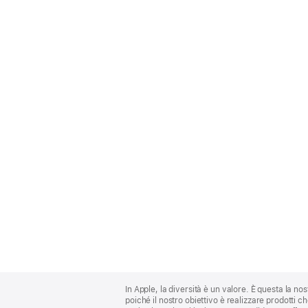
Apple
Footer
In Apple, la diversità è un valore. È questa la no
poiché il nostro obiettivo è realizzare prodotti