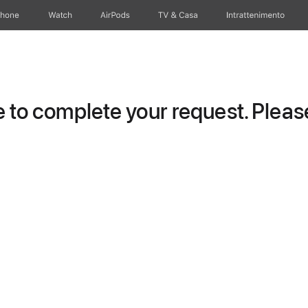
Phone
Watch
AirPods
TV & Casa
Intrattenimento
to complete your request. Please 