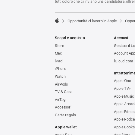
tutti coloro che ci inviano una candidatura,offr

Opportunità di lavoro in Apple
Oppor
Apple
Scopri e acquista
Account
Store
Gestisci il t
Mac
Account App
iPad
iCloud.com
iPhone
Intrattenim
Watch
Apple One
AirPods
Apple TV+
TV & Casa
Apple Music
AirTag
Apple Arcad
Accessori
Apple Fitnes
Carte regalo
Apple Podca
Apple Wallet
Apple Books
Apple Pay
App Store