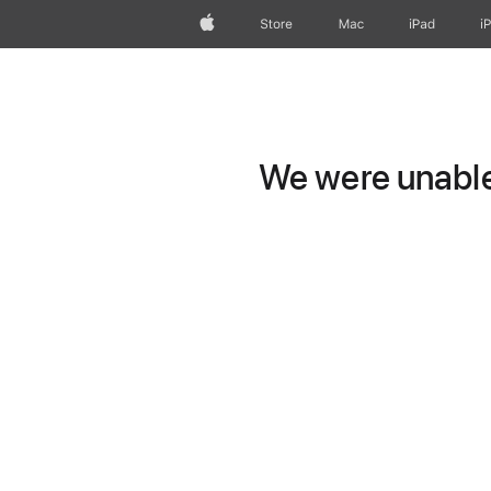
Apple
Store
Mac
iPad
i
We were unable 