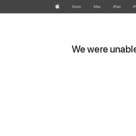
Apple
Store
Mac
iPad
i
We were unable 