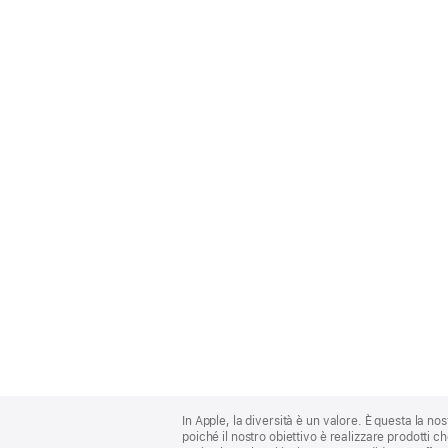
Apple
Footer
In Apple, la diversità è un valore. È questa la no
poiché il nostro obiettivo è realizzare prodotti