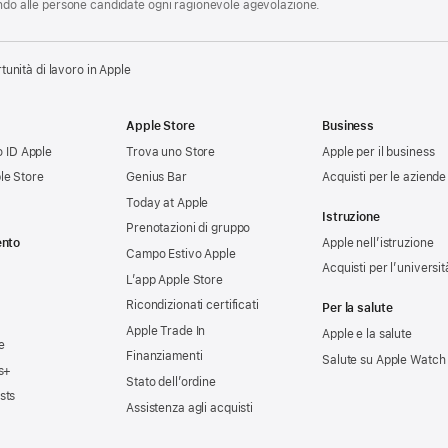
endo alle persone candidate ogni ragionevole agevolazione.
tunità di lavoro in Apple
Apple Store
Business
uo ID Apple
Trova uno Store
Apple per il business
le Store
Genius Bar
Acquisti per le aziende
Today at Apple
Istruzione
Prenotazioni di gruppo
ento
Apple nell’istruzione
Campo Estivo Apple
Acquisti per l’universit
L’app Apple Store
Ricondizionati certificati
Per la salute
Apple Trade In
Apple e la salute
e
Finanziamenti
Salute su Apple Watch
s+
Stato dell’ordine
sts
Assistenza agli acquisti