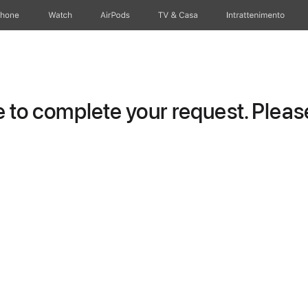
Phone
Watch
AirPods
TV & Casa
Intrattenimento
to complete your request. Please 