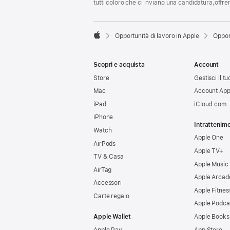
tutti coloro che ci inviano una candidatura,offr

Opportunità di lavoro in Apple
Oppor
Apple
Scopri e acquista
Account
Store
Gestisci il t
Mac
Account App
iPad
iCloud.com
iPhone
Intrattenim
Watch
Apple One
AirPods
Apple TV+
TV & Casa
Apple Music
AirTag
Apple Arcad
Accessori
Apple Fitnes
Carte regalo
Apple Podca
Apple Wallet
Apple Books
Apple Pay
App Store