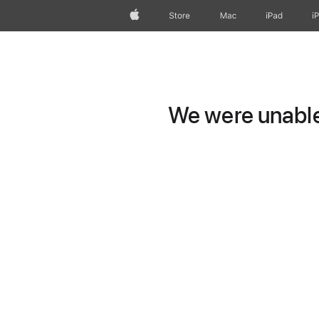
Apple
Store
Mac
iPad
i
We were unable 