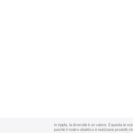
Apple
Footer
In Apple, la diversità è un valore. È questa la no
poiché il nostro obiettivo è realizzare prodotti