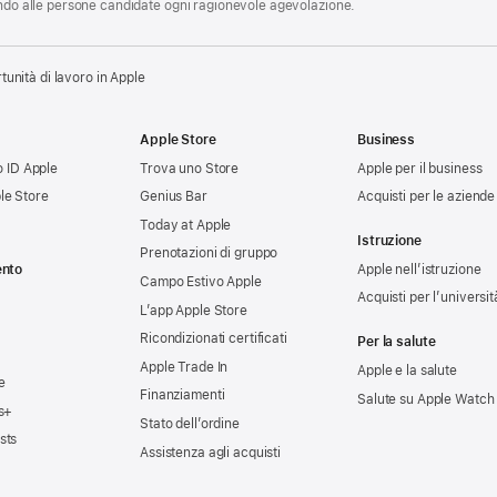
endo alle persone candidate ogni ragionevole agevolazione.
tunità di lavoro in Apple
Apple Store
Business
uo ID Apple
Trova uno Store
Apple per il business
le Store
Genius Bar
Acquisti per le aziende
Today at Apple
Istruzione
Prenotazioni di gruppo
ento
Apple nell’istruzione
Campo Estivo Apple
Acquisti per l’universit
L’app Apple Store
Ricondizionati certificati
Per la salute
Apple Trade In
Apple e la salute
e
Finanziamenti
Salute su Apple Watch
s+
Stato dell’ordine
sts
Assistenza agli acquisti