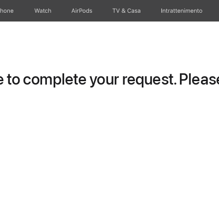
Phone
Watch
AirPods
TV & Casa
Intrattenimento
to complete your request. Please 