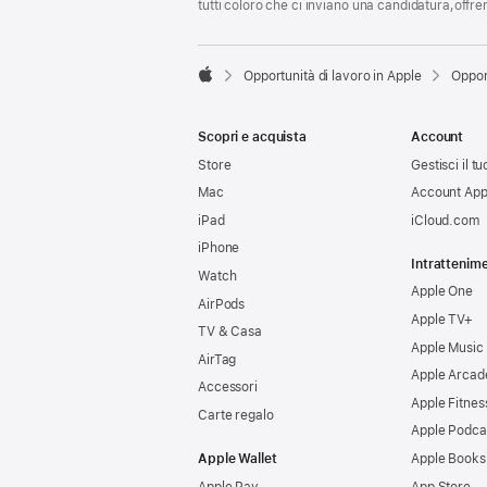
tutti coloro che ci inviano una candidatura,offr

Opportunità di lavoro in Apple
Oppor
Apple
Scopri e acquista
Account
Store
Gestisci il t
Mac
Account App
iPad
iCloud.com
iPhone
Intrattenim
Watch
Apple One
AirPods
Apple TV+
TV & Casa
Apple Music
AirTag
Apple Arcad
Accessori
Apple Fitnes
Carte regalo
Apple Podca
Apple Wallet
Apple Books
Apple Pay
App Store