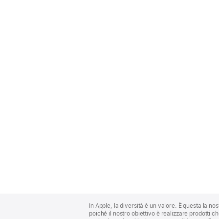
Apple
Footer
In Apple, la diversità è un valore. È questa la no
poiché il nostro obiettivo è realizzare prodotti