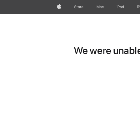
Apple
Store
Mac
iPad
i
We were unable 