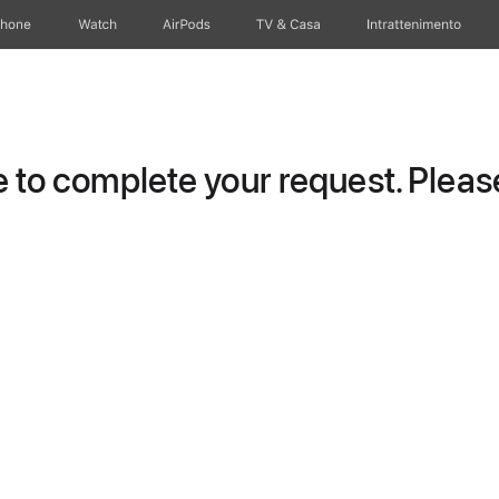
Phone
Watch
AirPods
TV & Casa
Intrattenimento
to complete your request. Please 