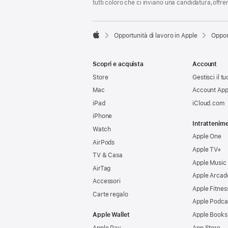
tutti coloro che ci inviano una candidatura,offr

Opportunità di lavoro in Apple
Oppor
Apple
Scopri e acquista
Account
Store
Gestisci il t
Mac
Account App
iPad
iCloud.com
iPhone
Intrattenim
Watch
Apple One
AirPods
Apple TV+
TV & Casa
Apple Music
AirTag
Apple Arcad
Accessori
Apple Fitnes
Carte regalo
Apple Podca
Apple Wallet
Apple Books
Apple Pay
App Store