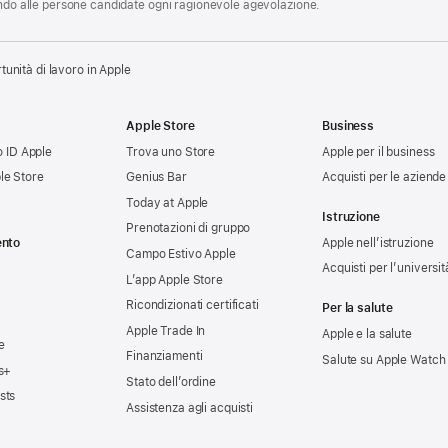
endo alle persone candidate ogni ragionevole agevolazione.
tunità di lavoro in Apple
Apple Store
Business
uo ID Apple
Trova uno Store
Apple per il business
le Store
Genius Bar
Acquisti per le aziende
Today at Apple
Istruzione
Prenotazioni di gruppo
ento
Apple nell’istruzione
Campo Estivo Apple
Acquisti per l’universit
L’app Apple Store
Ricondizionati certificati
Per la salute
Apple Trade In
Apple e la salute
e
Finanziamenti
Salute su Apple Watch
s+
Stato dell’ordine
sts
Assistenza agli acquisti