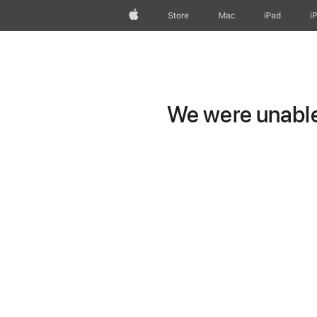
Apple
Store
Mac
iPad
i
We were unable 