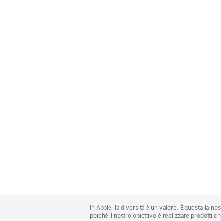
Apple
Footer
In Apple, la diversità è un valore. È questa la no
poiché il nostro obiettivo è realizzare prodotti