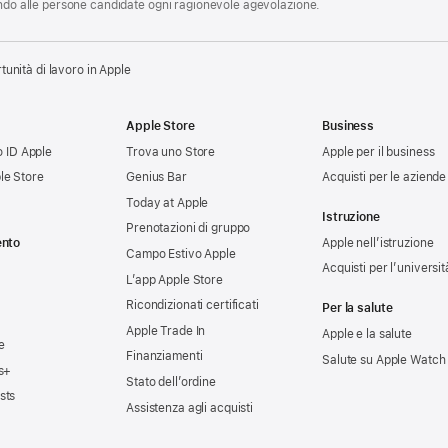
endo alle persone candidate ogni ragionevole agevolazione.
tunità di lavoro in Apple
Apple Store
Business
uo ID Apple
Trova uno Store
Apple per il business
le Store
Genius Bar
Acquisti per le aziende
Today at Apple
Istruzione
Prenotazioni di gruppo
ento
Apple nell’istruzione
Campo Estivo Apple
Acquisti per l’universit
L’app Apple Store
Ricondizionati certificati
Per la salute
Apple Trade In
Apple e la salute
e
Finanziamenti
Salute su Apple Watch
s+
Stato dell’ordine
sts
Assistenza agli acquisti