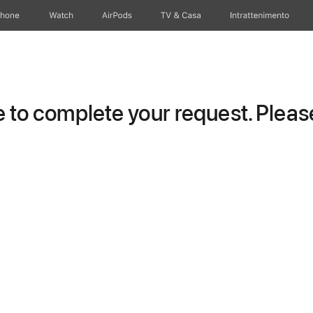
Phone
Watch
AirPods
TV & Casa
Intrattenimento
to complete your request. Please 