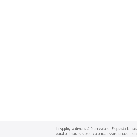
Apple
Footer
In Apple, la diversità è un valore. È questa la no
poiché il nostro obiettivo è realizzare prodotti