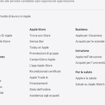
endo alle persone candidate ogni ragionevole agevolazione.
tunità di lavoro in Apple
Apple Store
Business
uo ID Apple
Trova uno Store
Apple per il business
le Store
Genius Bar
Acquisti per le aziende
Today at Apple
Istruzione
Prenotazioni di gruppo
ento
Apple nell’istruzione
Campo Estivo Apple
Acquisti per l’universit
L’app Apple Store
Ricondizionati certificati
Per la salute
Apple Trade In
Apple e la salute
e
Finanziamenti
Salute su Apple Watch
s+
Stato dell’ordine
sts
Assistenza agli acquisti