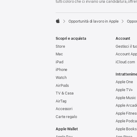
tutti coloro che ci inviano una candidatura,offr

Opportunità di lavoro in Apple
Oppor
Apple
Scopri e acquista
Account
Store
Gestisci il t
Mac
Account App
iPad
iCloud.com
iPhone
Intrattenim
Watch
Apple One
AirPods
Apple TV+
TV & Casa
Apple Music
AirTag
Apple Arcad
Accessori
Apple Fitnes
Carte regalo
Apple Podca
Apple Wallet
Apple Books
Apple Pay
App Store