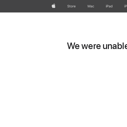
Apple
Store
Mac
iPad
i
We were unable 