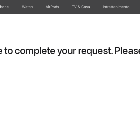
Phone
Watch
AirPods
TV & Casa
Intrattenimento
to complete your request. Please 