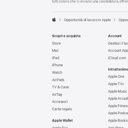
tutti coloro che ci inviano una candidatura,offr

Opportunità di lavoro in Apple
Oppor
Apple
Scopri e acquista
Account
Store
Gestisci il t
Mac
Account App
iPad
iCloud.com
iPhone
Intrattenim
Watch
Apple One
AirPods
Apple TV+
TV & Casa
Apple Music
AirTag
Apple Arcad
Accessori
Apple Fitnes
Carte regalo
Apple Podca
Apple Wallet
Apple Books
Apple Pay
App Store