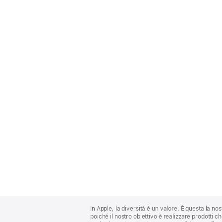
Apple
Footer
In Apple, la diversità è un valore. È questa la no
poiché il nostro obiettivo è realizzare prodotti