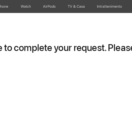
Phone
Watch
AirPods
TV & Casa
Intrattenimento
to complete your request. Please 