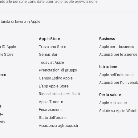
endo alle persone candidate ogni ragionevole agevolazione.
tunità di lavoro in Apple
Apple Store
Business
uo ID Apple
Trova uno Store
Apple per il business
le Store
Genius Bar
Acquisti per le aziende
Today at Apple
Istruzione
Prenotazioni di gruppo
ento
Apple nell’istruzione
Campo Estivo Apple
Acquisti per l’universit
L’app Apple Store
Ricondizionati certificati
Per la salute
Apple Trade In
Apple e la salute
e
Finanziamenti
Salute su Apple Watch
s+
Stato dell’ordine
sts
Assistenza agli acquisti