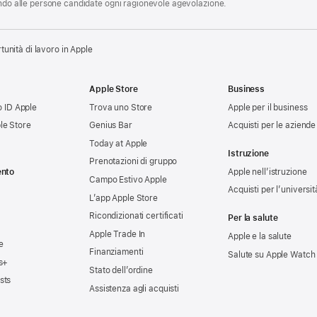
endo alle persone candidate ogni ragionevole agevolazione.
tunità di lavoro in Apple
Apple Store
Business
uo ID Apple
Trova uno Store
Apple per il business
le Store
Genius Bar
Acquisti per le aziende
Today at Apple
Istruzione
Prenotazioni di gruppo
ento
Apple nell’istruzione
Campo Estivo Apple
Acquisti per l’universit
L’app Apple Store
Ricondizionati certificati
Per la salute
Apple Trade In
Apple e la salute
e
Finanziamenti
Salute su Apple Watch
s+
Stato dell’ordine
sts
Assistenza agli acquisti