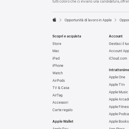
tutti coloro che ci inviano una candidatura,offr

Opportunità di lavoro in Apple
Oppor
Apple
Scopri e acquista
Account
Store
Gestisci il t
Mac
Account App
iPad
iCloud.com
iPhone
Intrattenim
Watch
Apple One
AirPods
Apple TV+
TV & Casa
Apple Music
AirTag
Apple Arcad
Accessori
Apple Fitnes
Carte regalo
Apple Podca
Apple Wallet
Apple Books
Apple Pay
App Store