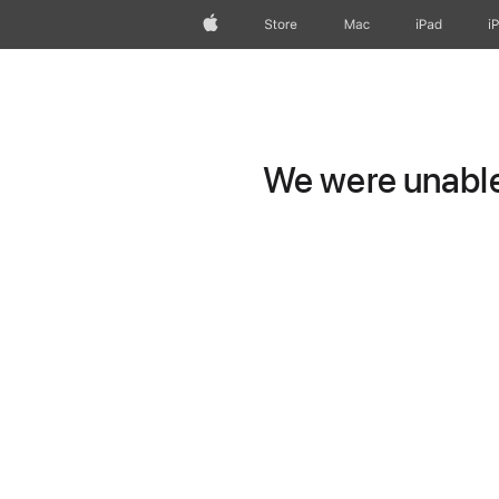
Apple
Store
Mac
iPad
i
We were unable 