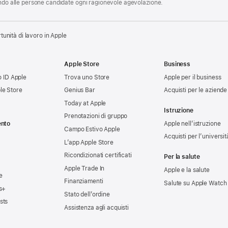
endo alle persone candidate ogni ragionevole agevolazione.
tunità di lavoro in Apple
Apple Store
Business
uo ID Apple
Trova uno Store
Apple per il business
le Store
Genius Bar
Acquisti per le aziende
Today at Apple
Istruzione
Prenotazioni di gruppo
ento
Apple nell’istruzione
Campo Estivo Apple
Acquisti per l’universit
L’app Apple Store
Ricondizionati certificati
Per la salute
Apple Trade In
Apple e la salute
e
Finanziamenti
Salute su Apple Watch
s+
Stato dell’ordine
sts
Assistenza agli acquisti