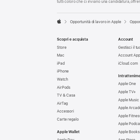
tutti coloro che ci inviano una candidatura,offr

Opportunità di lavoro in Apple
Oppor
Apple
Scopri e acquista
Account
Store
Gestisci il t
Mac
Account App
iPad
iCloud.com
iPhone
Intrattenim
Watch
Apple One
AirPods
Apple TV+
TV & Casa
Apple Music
AirTag
Apple Arcad
Accessori
Apple Fitnes
Carte regalo
Apple Podca
Apple Wallet
Apple Books
Apple Pay
App Store