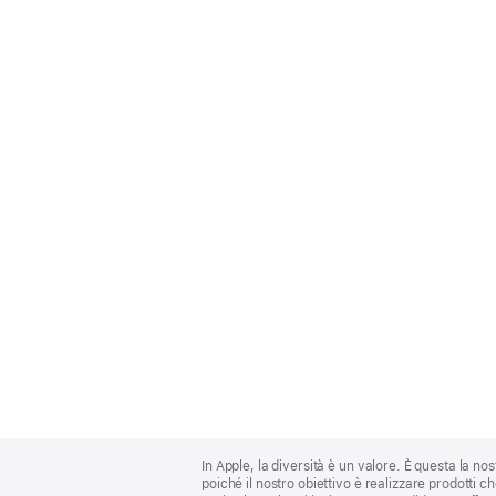
Apple
Footer
In Apple, la diversità è un valore. È questa la no
poiché il nostro obiettivo è realizzare prodotti