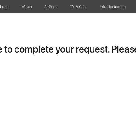
Phone
Watch
AirPods
TV & Casa
Intrattenimento
to complete your request. Please 