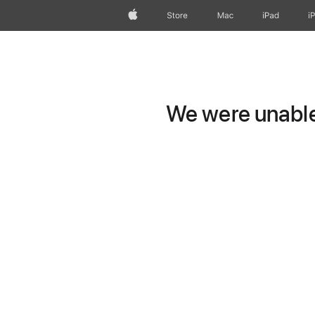
Apple
Store
Mac
iPad
i
We were unable 