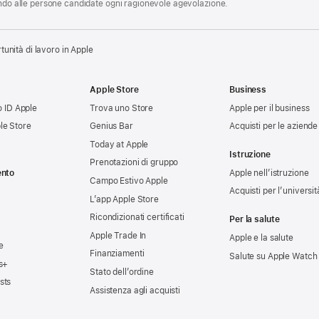
endo alle persone candidate ogni ragionevole agevolazione.
tunità di lavoro in Apple
Apple Store
Business
uo ID Apple
Trova uno Store
Apple per il business
le Store
Genius Bar
Acquisti per le aziende
Today at Apple
Istruzione
Prenotazioni di gruppo
ento
Apple nell’istruzione
Campo Estivo Apple
Acquisti per l’universit
L’app Apple Store
Ricondizionati certificati
Per la salute
Apple Trade In
Apple e la salute
e
Finanziamenti
Salute su Apple Watch
s+
Stato dell’ordine
sts
Assistenza agli acquisti