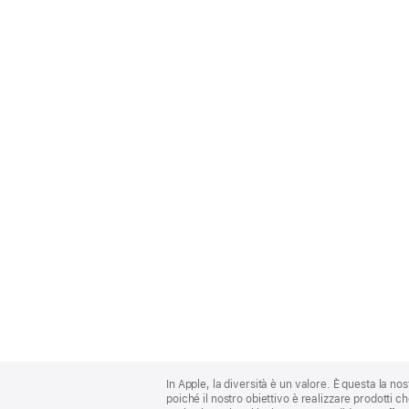
Apple
Footer
In Apple, la diversità è un valore. È questa la no
poiché il nostro obiettivo è realizzare prodotti