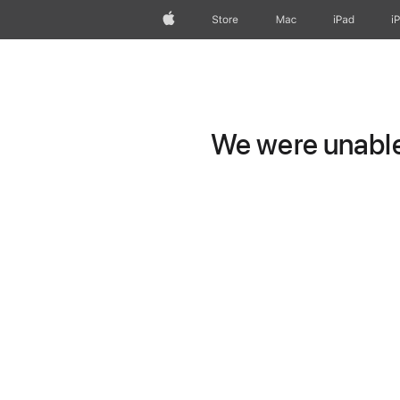
Apple
Store
Mac
iPad
i
We were unable 