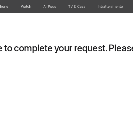
Phone
Watch
AirPods
TV & Casa
Intrattenimento
to complete your request. Please 