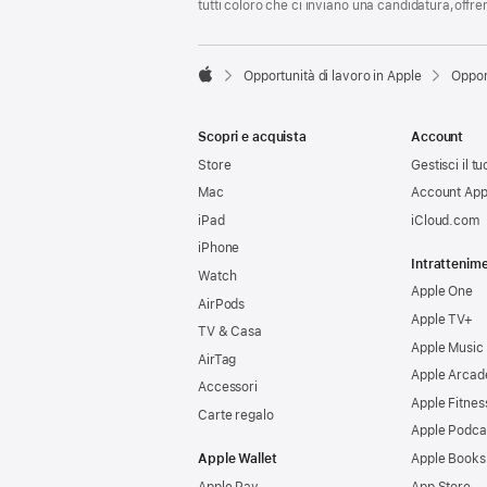
tutti coloro che ci inviano una candidatura,offr

Opportunità di lavoro in Apple
Oppor
Apple
Scopri e acquista
Account
Store
Gestisci il t
Mac
Account App
iPad
iCloud.com
iPhone
Intrattenim
Watch
Apple One
AirPods
Apple TV+
TV & Casa
Apple Music
AirTag
Apple Arcad
Accessori
Apple Fitnes
Carte regalo
Apple Podca
Apple Wallet
Apple Books
Apple Pay
App Store