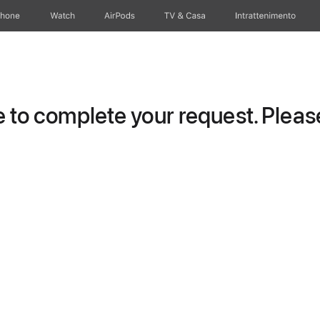
Phone
Watch
AirPods
TV & Casa
Intrattenimento
to complete your request. Please 