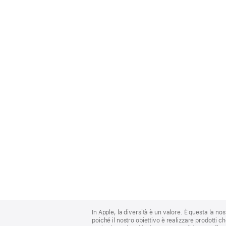
Apple
Footer
In Apple, la diversità è un valore. È questa la no
poiché il nostro obiettivo è realizzare prodotti