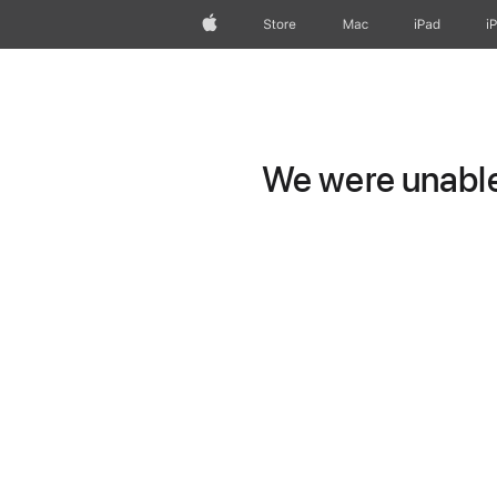
Apple
Store
Mac
iPad
i
We were unable 