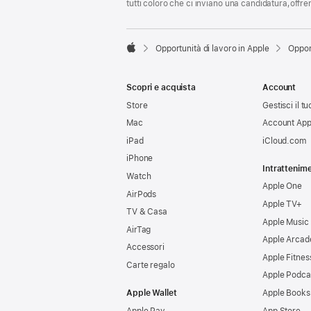
tutti coloro che ci inviano una candidatura,offr

Opportunità di lavoro in Apple
Oppor
Apple
Scopri e acquista
Account
Store
Gestisci il t
Mac
Account App
iPad
iCloud.com
iPhone
Intrattenim
Watch
Apple One
AirPods
Apple TV+
TV & Casa
Apple Music
AirTag
Apple Arcad
Accessori
Apple Fitnes
Carte regalo
Apple Podca
Apple Wallet
Apple Books
Apple Pay
App Store