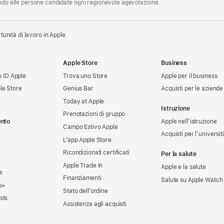
endo alle persone candidate ogni ragionevole agevolazione.
tunità di lavoro in Apple
Apple Store
Business
uo ID Apple
Trova uno Store
Apple per il business
le Store
Genius Bar
Acquisti per le aziende
Today at Apple
Istruzione
Prenotazioni di gruppo
ento
Apple nell’istruzione
Campo Estivo Apple
Acquisti per l’universit
L’app Apple Store
Ricondizionati certificati
Per la salute
Apple Trade In
Apple e la salute
e
Finanziamenti
Salute su Apple Watch
s+
Stato dell’ordine
sts
Assistenza agli acquisti