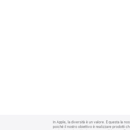
Apple
Footer
In Apple, la diversità è un valore. È questa la no
poiché il nostro obiettivo è realizzare prodotti