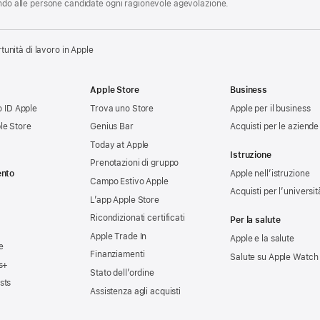
endo alle persone candidate ogni ragionevole agevolazione.
tunità di lavoro in Apple
Apple Store
Business
uo ID Apple
Trova uno Store
Apple per il business
le Store
Genius Bar
Acquisti per le aziende
Today at Apple
Istruzione
Prenotazioni di gruppo
ento
Apple nell’istruzione
Campo Estivo Apple
Acquisti per l’universit
L’app Apple Store
Ricondizionati certificati
Per la salute
Apple Trade In
Apple e la salute
e
Finanziamenti
Salute su Apple Watch
s+
Stato dell’ordine
sts
Assistenza agli acquisti