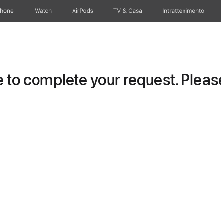
Phone
Watch
AirPods
TV & Casa
Intrattenimento
to complete your request. Please 