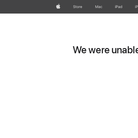
Apple
Store
Mac
iPad
i
We were unable 