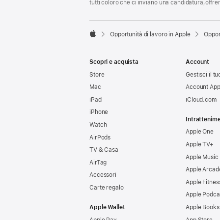
tutti coloro che ci inviano una candidatura,offr

Opportunità di lavoro in Apple
Oppor
Apple
Scopri e acquista
Account
Store
Gestisci il t
Mac
Account App
iPad
iCloud.com
iPhone
Intrattenim
Watch
Apple One
AirPods
Apple TV+
TV & Casa
Apple Music
AirTag
Apple Arcad
Accessori
Apple Fitnes
Carte regalo
Apple Podca
Apple Wallet
Apple Books
Apple Pay
App Store