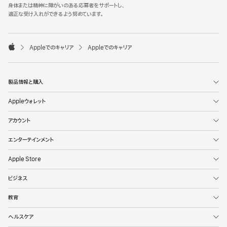
l
身体または精神に障がいのある応募者をサポートし、
e
適正な受け入れができるよう努めています。
F
o
o

Appleでのキャリア
Appleでのキャリア
t
A
e
p
r
p
l
製品情報と購入
e
Appleウォレット
アカウント
エンターテインメント
Apple Store
ビジネス
教育
ヘルスケア