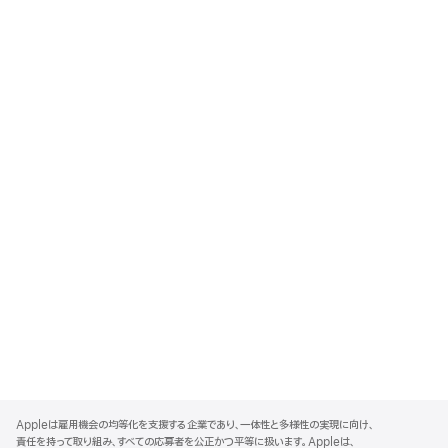
A
p
Appleは雇用機会の均等化を支援する企業であり、一体性と多様性の実現に向け、
p
責任を持って取り組み、すべての応募者を公正かつ平等に扱います。Appleは、