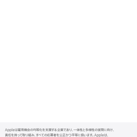
A
p
Appleは雇用機会の均等化を支援する企業であり、一体性と多様性の実現に向け、
p
責任を持って取り組み、すべての応募者を公正かつ平等に扱います。Appleは、