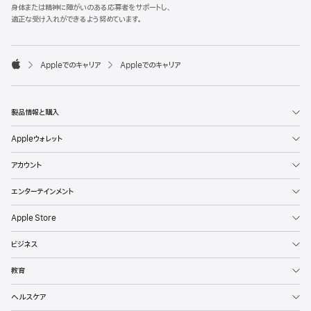
l
身体または精神に障がいのある応募者をサポートし、
e
適正な受け入れができるよう努めています。
F
o
o

Appleでのキャリア
Appleでのキャリア
t
A
e
p
r
p
l
製品情報と購入
e
Appleウォレット
アカウント
エンターテインメント
Apple Store
ビジネス
教育
ヘルスケア