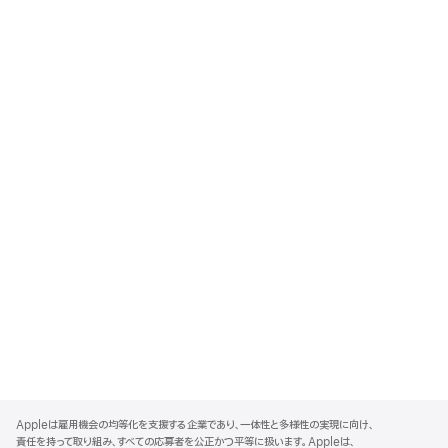
A
p
Appleは雇用機会の均等化を支援する企業であり、一体性と多様性の実現に向け、
p
責任を持って取り組み、すべての応募者を公正かつ平等に扱います。Appleは、