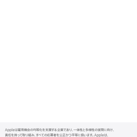
A
p
Appleは雇用機会の均等化を支援する企業であり、一体性と多様性の実現に向け、
p
責任を持って取り組み、すべての応募者を公正かつ平等に扱います。Appleは、