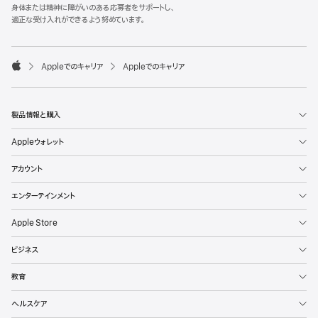
l
身体または精神に障がいのある応募者をサポートし、
e
適正な受け入れができるよう努めています。
F
o
o

Appleでのキャリア
Appleでのキャリア
t
A
e
p
r
p
l
製品情報と購入
e
Appleウォレット
アカウント
エンターテインメント
Apple Store
ビジネス
教育
ヘルスケア