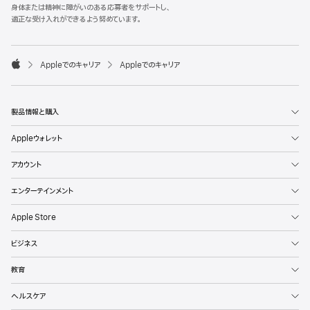
l
身体または精神に障がいのある応募者をサポートし、
e
適正な受け入れができるよう努めています。
F
o
o

Appleでのキャリア
Appleでのキャリア
t
A
e
p
r
p
l
製品情報と購入
e
Appleウォレット
アカウント
エンターテインメント
Apple Store
ビジネス
教育
ヘルスケア