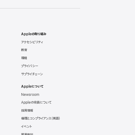
Appleの取り組み
アクセシビリティ
教育
環境
プライバシー
サプライチェーン
Appleについて
Newsroom
Appleの役員について
採用情報
倫理とコンプライアンス
（英語）
イベント
雇用創出