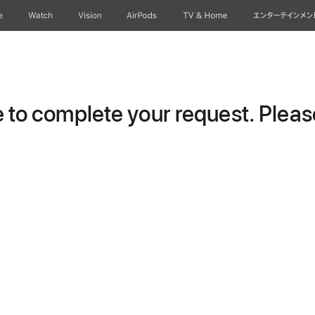
e
Watch
Vision
AirPods
TV & Home
エンターテインメン
to complete your request. Please 