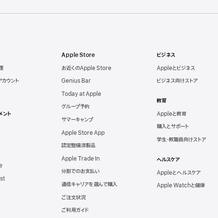
Apple Store
ビジネス
理
お近くのApple Store
Appleとビジネス
eアカウント
Genius Bar
ビジネス向けストア
Today at Apple
教育
グループ予約
メント
Appleと教育
サマーキャンプ
購入とサポート
Apple Store App
学生・教職員向けストア
認定整備済製品
Apple Trade In
ヘルスケア
e
分割でのお支払い
Appleとヘルスケア
st
通信キャリアを選んで購入
Apple Watchと健康
ご注文状況
ご利用ガイド