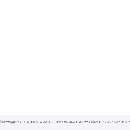
と多様性の実現に向け、責任を持って取り組み、すべての応募者を公正かつ平等に扱います。Appleは、