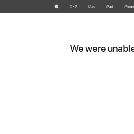
Apple
ストア
Mac
iPad
iPhon
We were unable 