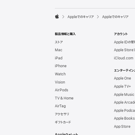
l
e
F

Appleでのキャリア
Appleでのキャリア
o
A
o
p
t
p
e
製品情報と購入
アカウント
l
r
e
ストア
Apple IDの管
Mac
Apple Stor
iPad
iCloud.com
iPhone
エンターテイン
Watch
Apple One
Vision
Apple TV+
AirPods
Apple Music
TV & Home
Apple Arcad
AirTag
Apple Podca
アクセサリ
Apple Books
ギフトカード
App Store
Appleウォレット