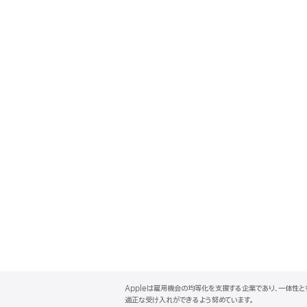
A
p
Appleは雇用機会の均等化を支援する企業であり、一体性
p
適正な受け入れができるよう努めています。