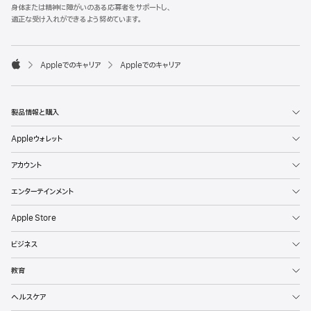
l
身体または精神に障がいのある応募者をサポートし、
e
適正な受け入れができるよう努めています。
F
o
o

Appleでのキャリア
Appleでのキャリア
t
A
e
p
r
p
l
製品情報と購入
e
Appleウォレット
アカウント
エンターテインメント
Apple Store
ビジネス
教育
ヘルスケア