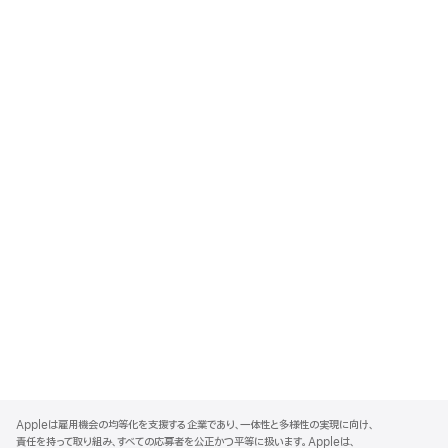
A
p
Appleは雇用機会の均等化を支援する企業であり、一体性と多様性の実現に向け、
p
責任を持って取り組み、すべての応募者を公正かつ平等に扱います。Appleは、