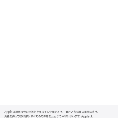
A
p
Appleは雇用機会の均等化を支援する企業であり、一体性と多様性の実現に向け、
p
責任を持って取り組み、すべての応募者を公正かつ平等に扱います。Appleは、