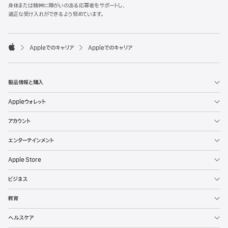
l
身体または精神に障がいのある応募者をサポートし、
e
適正な受け入れができるよう努めています。
F
o
o

Appleでのキャリア
Appleでのキャリア
t
A
e
p
r
p
l
製品情報と購入
e
Appleウォレット
アカウント
エンターテインメント
Apple Store
ビジネス
教育
ヘルスケア