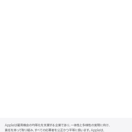
A
p
Appleは雇用機会の均等化を支援する企業であり、一体性と多様性の実現に向け、
p
責任を持って取り組み、すべての応募者を公正かつ平等に扱います。Appleは、