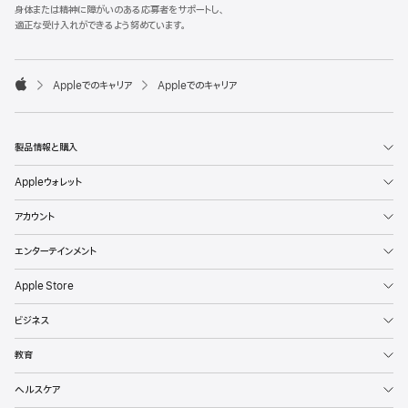
l
身体または精神に障がいのある応募者をサポートし、
e
適正な受け入れができるよう努めています。
F
o
o

Appleでのキャリア
Appleでのキャリア
t
A
e
p
r
p
l
製品情報と購入
e
Appleウォレット
アカウント
エンターテインメント
Apple Store
ビジネス
教育
ヘルスケア