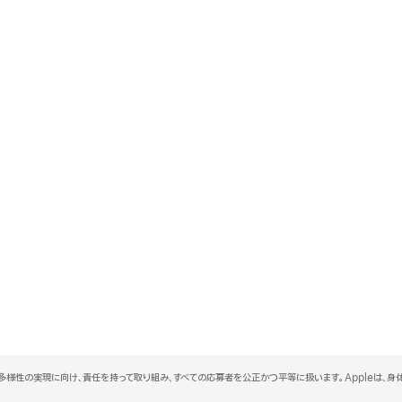
と多様性の実現に向け、責任を持って取り組み、すべての応募者を公正かつ平等に扱います。Appleは、