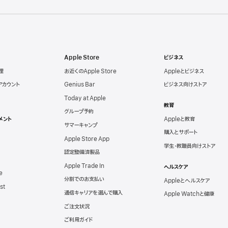
Apple Store
ビジネス
理
お近くのApple Store
Appleとビジネス
eアカウント
Genius Bar
ビジネス向けストア
Today at Apple
教育
グループ予約
メント
Appleと教育
サマーキャンプ
購入とサポート
Apple Store App
学生・教職員向けストア
認定整備済製品
Apple Trade In
ヘルスケア
e
分割でのお支払い
Appleとヘルスケア
st
通信キャリアを選んで購入
Apple Watchと健康
ご注文状況
ご利用ガイド