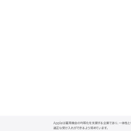
A
p
Appleは雇用機会の均等化を支援する企業であり、一体性
p
適正な受け入れができるよう努めています。