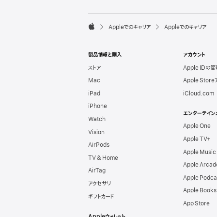
l
e
F

Appleでのキャリア
Appleでのキャリア
o
A
o
p
t
p
e
製品情報と購入
アカウント
l
r
e
ストア
Apple IDの管
Mac
Apple Stor
iPad
iCloud.com
iPhone
エンターテイン
Watch
Apple One
Vision
Apple TV+
AirPods
Apple Music
TV & Home
Apple Arcad
AirTag
Apple Podca
アクセサリ
Apple Books
ギフトカード
App Store
Appleウォレット