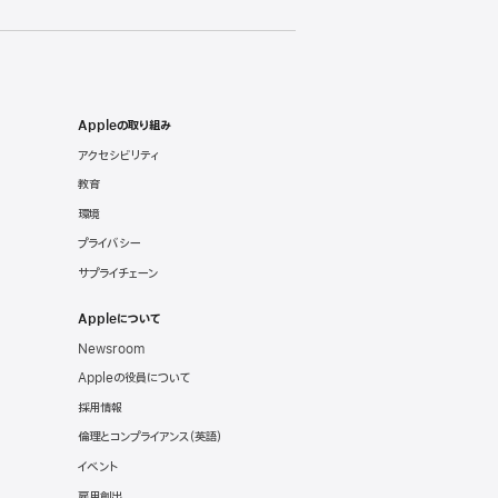
Appleの取り組み
アクセシビリティ
教育
環境
プライバシー
サプライチェーン
Appleについて
Newsroom
Appleの役員について
採用情報
倫理とコンプライアンス
（英語）
イベント
雇用創出