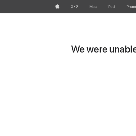
Apple
ストア
Mac
iPad
iPhon
We were unable 