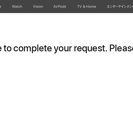
e
Watch
Vision
AirPods
TV & Home
エンターテインメン
to complete your request. Please 