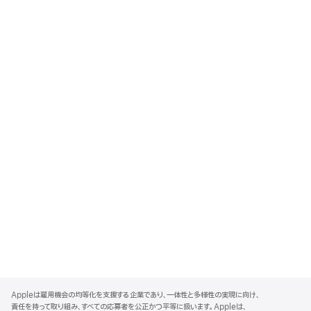
A
p
Appleは雇用機会の均等化を支援する企業であり、一体性と多様性の実現に向け、
p
責任を持って取り組み、すべての応募者を公正かつ平等に扱います。Appleは、