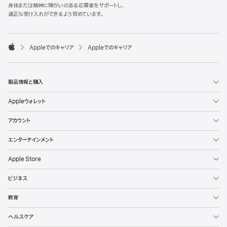
l
身体または精神に障がいのある応募者をサポートし、
e
適正な受け入れができるよう努めています。
F
o
o

Appleでのキャリア
Appleでのキャリア
t
A
e
p
r
p
l
製品情報と購入
e
Appleウォレット
アカウント
エンターテインメント
Apple Store
ビジネス
教育
ヘルスケア