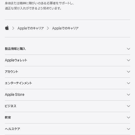
l
身体または精神に障がいのある応募者をサポートし、
e
適正な受け入れができるよう努めています。
F
o
o

Appleでのキャリア
Appleでのキャリア
t
A
e
p
r
p
l
製品情報と購入
e
Appleウォレット
アカウント
エンターテインメント
Apple Store
ビジネス
教育
ヘルスケア