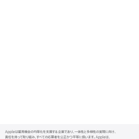
A
p
Appleは雇用機会の均等化を支援する企業であり、一体性と多様性の実現に向け、
p
責任を持って取り組み、すべての応募者を公正かつ平等に扱います。Appleは、