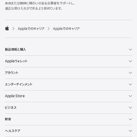
l
身体または精神に障がいのある応募者をサポートし、
e
適正な受け入れができるよう努めています。
F
o
o

Appleでのキャリア
Appleでのキャリア
t
A
e
p
r
p
l
製品情報と購入
e
Appleウォレット
アカウント
エンターテインメント
Apple Store
ビジネス
教育
ヘルスケア