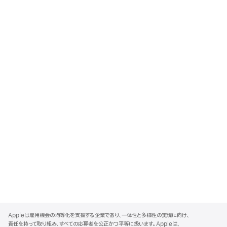
A
p
Appleは雇用機会の均等化を支援する企業であり、一体性と多様性の実現に向け、
p
責任を持って取り組み、すべての応募者を公正かつ平等に扱います。Appleは、