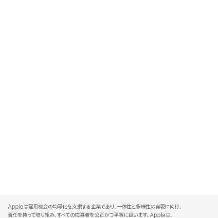
A
p
Appleは雇用機会の均等化を支援する企業であり、一体性と多様性の実現に向け、
p
責任を持って取り組み、すべての応募者を公正かつ平等に扱います。Appleは、