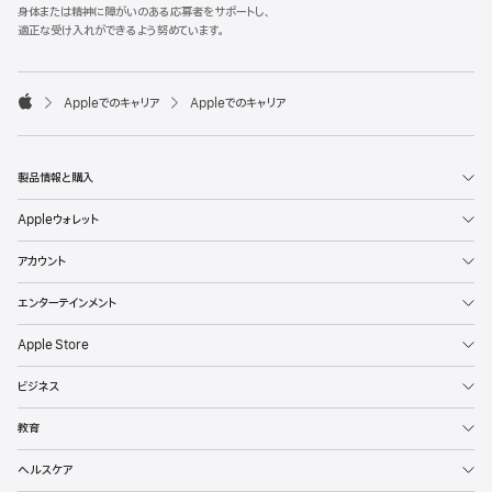
l
身体または精神に障がいのある応募者をサポートし、
e
適正な受け入れができるよう努めています。
F
o
o

Appleでのキャリア
Appleでのキャリア
t
A
e
p
r
p
l
製品情報と購入
e
Appleウォレット
アカウント
エンターテインメント
Apple Store
ビジネス
教育
ヘルスケア