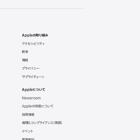
Appleの取り組み
アクセシビリティ
教育
環境
プライバシー
サプライチェーン
Appleについて
Newsroom
Appleの役員について
採用情報
倫理とコンプライアンス
（英語）
イベント
雇用創出