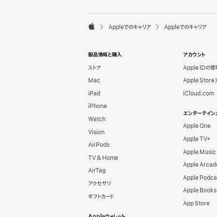
l
e
F

Appleでのキャリア
Appleでのキャリア
o
A
o
p
t
p
e
製品情報と購入
アカウント
l
r
e
ストア
Apple IDの管
Mac
Apple Stor
iPad
iCloud.com
iPhone
エンターテイン
Watch
Apple One
Vision
Apple TV+
AirPods
Apple Music
TV & Home
Apple Arcad
AirTag
Apple Podca
アクセサリ
Apple Books
ギフトカード
App Store
Appleウォレット