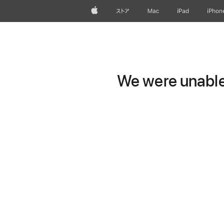
Apple
ストア
Mac
iPad
iPhon
We were unable 