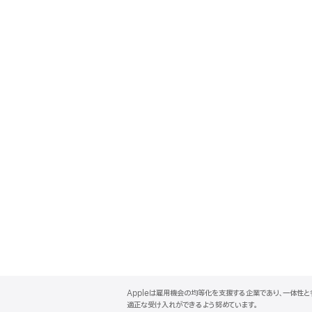
A
p
Appleは雇用機会の均等化を支援する企業であり、一体性
p
適正な受け入れができるよう努めています。