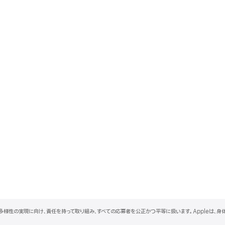
と多様性の実現に向け、責任を持って取り組み、すべての応募者を公正かつ平等に扱います。Appleは、