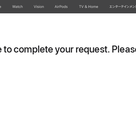
e
Watch
Vision
AirPods
TV & Home
エンターテインメン
to complete your request. Please 