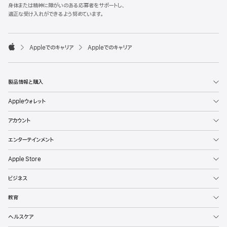
l
身体または精神に障がいのある応募者をサポートし、
e
適正な受け入れができるよう努めています。
F
o
o

Appleでのキャリア
Appleでのキャリア
t
A
e
p
r
p
l
製品情報と購入
e
Appleウォレット
アカウント
エンターテインメント
Apple Store
ビジネス
教育
ヘルスケア