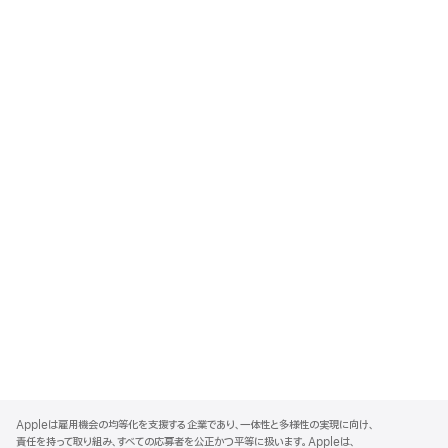
A
p
Appleは雇用機会の均等化を支援する企業であり、一体性と多様性の実現に向け、
p
責任を持って取り組み、すべての応募者を公正かつ平等に扱います。Appleは、