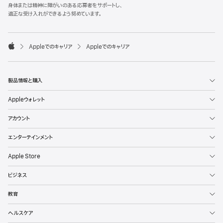
l
身体または精神に障がいのある応募者をサポートし、
e
適正な受け入れができるよう努めています。
F
o
o

Appleでのキャリア
Appleでのキャリア
t
A
e
p
r
p
l
製品情報と購入
e
Appleウォレット
アカウント
エンターテインメント
Apple Store
ビジネス
教育
ヘルスケア