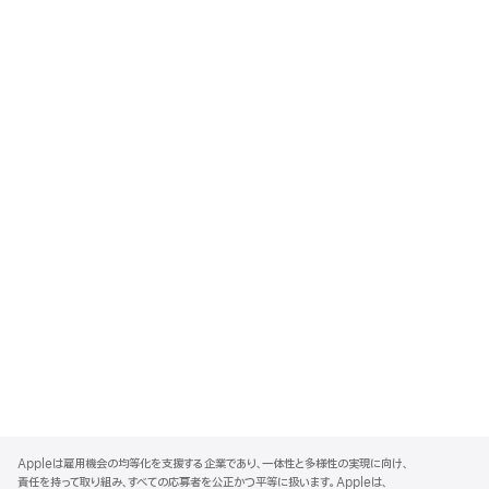
A
p
Appleは雇用機会の均等化を支援する企業であり、一体性と多様性の実現に向け、
p
責任を持って取り組み、すべての応募者を公正かつ平等に扱います。Appleは、