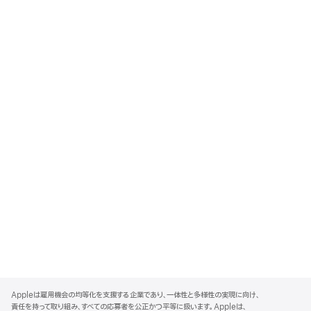
A
p
Appleは雇用機会の均等化を支援する企業であり、一体性と多様性の実現に向け、
p
責任を持って取り組み、すべての応募者を公正かつ平等に扱います。Appleは、