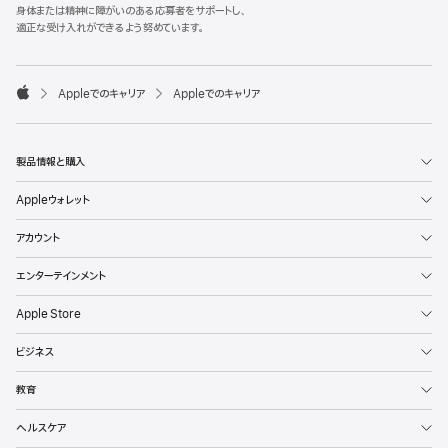
l
身体または精神に障がいのある応募者をサポートし、
e
適正な受け入れができるよう努めています。
F
o
o

Appleでのキャリア
Appleでのキャリア
t
A
e
p
r
p
l
製品情報と購入
e
Appleウォレット
アカウント
エンターテインメント
Apple Store
ビジネス
教育
ヘルスケア