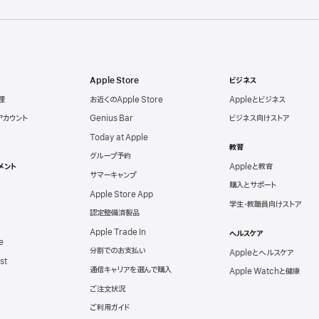
Apple Store
ビジネス
理
お近くのApple Store
Appleとビジネス
eアカウント
Genius Bar
ビジネス向けストア
Today at Apple
教育
グループ予約
メント
Appleと教育
サマーキャンプ
購入とサポート
Apple Store App
学生・教職員向けストア
認定整備済製品
Apple Trade In
ヘルスケア
e
分割でのお支払い
Appleとヘルスケア
st
通信キャリアを選んで購入
Apple Watchと健康
ご注文状況
ご利用ガイド