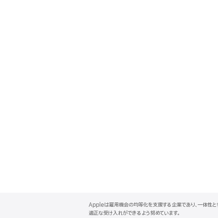
A
p
Appleは雇用機会の均等化を支援する企業であり、一体性
p
適正な受け入れができるよう努めています。