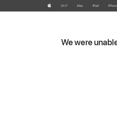
Apple
ストア
Mac
iPad
iPhon
We were unable 