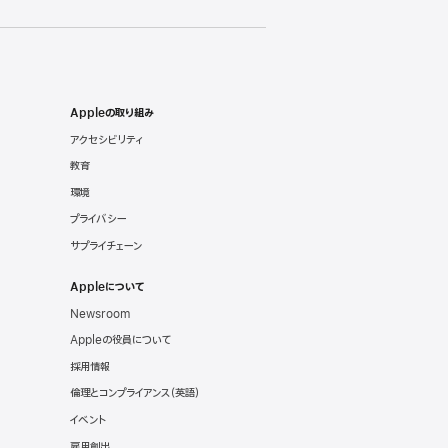
Appleの取り組み
アクセシビリティ
教育
環境
プライバシー
サプライチェーン
Appleについて
Newsroom
Appleの役員について
採用情報
倫理とコンプライアンス
（英語）
イベント
雇用創出