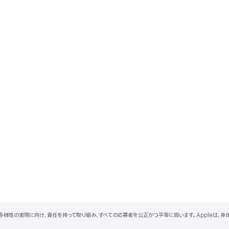
と多様性の実現に向け、責任を持って取り組み、すべての応募者を公正かつ平等に扱います。Appleは、