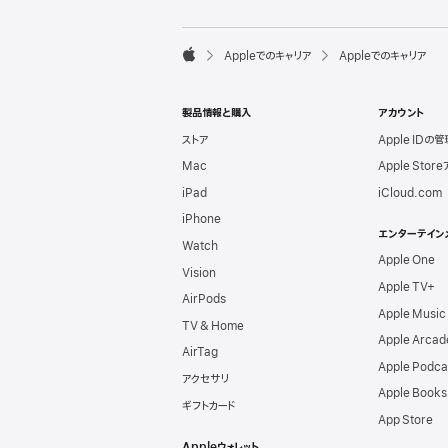
l
e
F

Appleでのキャリア
Appleでのキャリア
o
A
o
p
t
p
e
製品情報と購入
アカウント
l
r
e
ストア
Apple IDの管
Mac
Apple Stor
iPad
iCloud.com
iPhone
エンターテイン
Watch
Apple One
Vision
Apple TV+
AirPods
Apple Music
TV & Home
Apple Arcad
AirTag
Apple Podca
アクセサリ
Apple Books
ギフトカード
App Store
Appleウォレット