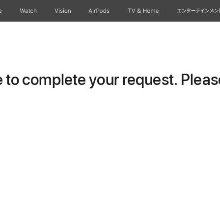
e
Watch
Vision
AirPods
TV & Home
エンターテインメン
to complete your request. Please 