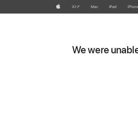
Apple
ストア
Mac
iPad
iPhon
We were unable 