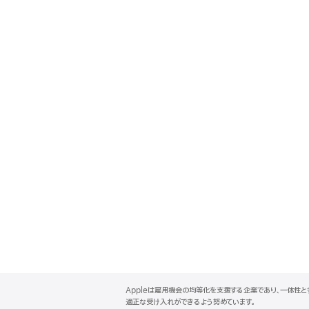
A
p
Appleは雇用機会の均等化を支援する企業であり、一体性
p
適正な受け入れができるよう努めています。