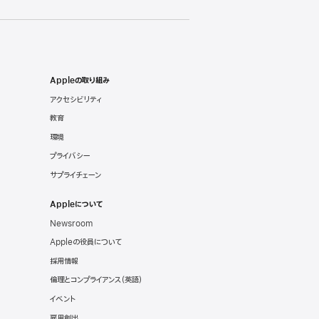
Appleの取り組み
アクセシビリティ
教育
環境
プライバシー
サプライチェーン
Appleについて
Newsroom
Appleの役員について
採用情報
倫理とコンプライアンス
（英語）
イベント
雇用創出