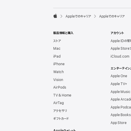
l
e
F

Appleでのキャリア
Appleでのキャリア
o
A
o
p
t
p
e
製品情報と購入
アカウント
l
r
e
ストア
Apple IDの管
Mac
Apple Stor
iPad
iCloud.com
iPhone
エンターテイン
Watch
Apple One
Vision
Apple TV+
AirPods
Apple Music
TV & Home
Apple Arcad
AirTag
Apple Podca
アクセサリ
Apple Books
ギフトカード
App Store
Appleウォレット