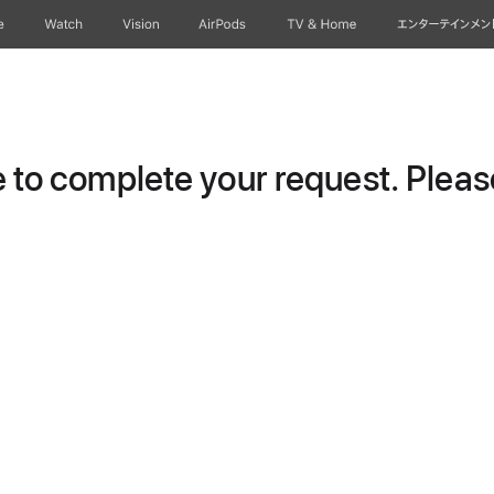
e
Watch
Vision
AirPods
TV & Home
エンターテインメン
to complete your request. Please 