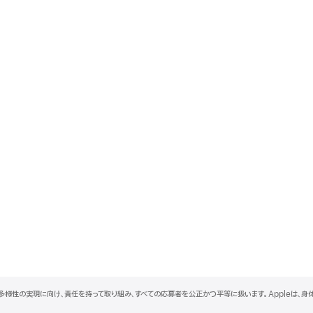
と多様性の実現に向け、責任を持って取り組み、すべての応募者を公正かつ平等に扱います。Appleは、