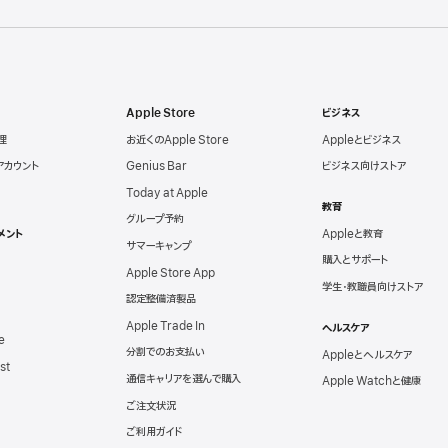
Apple Store
ビジネス
理
お近くのApple Store
Appleとビジネス
eアカウント
Genius Bar
ビジネス向けストア
Today at Apple
教育
グループ予約
メント
Appleと教育
サマーキャンプ
購入とサポート
Apple Store App
学生・教職員向けストア
認定整備済製品
Apple Trade In
ヘルスケア
e
分割でのお支払い
Appleとヘルスケア
st
通信キャリアを選んで購入
Apple Watchと健康
ご注文状況
ご利用ガイド