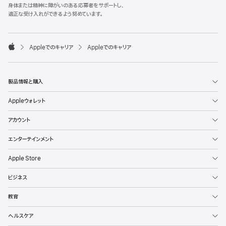
l
身体または精神に障がいのある応募者をサポートし、
e
適正な受け入れができるよう努めています。
F
o
o

Appleでのキャリア
Appleでのキャリア
t
A
e
p
r
p
l
製品情報と購入
e
Appleウォレット
アカウント
エンターテインメント
Apple Store
ビジネス
教育
ヘルスケア