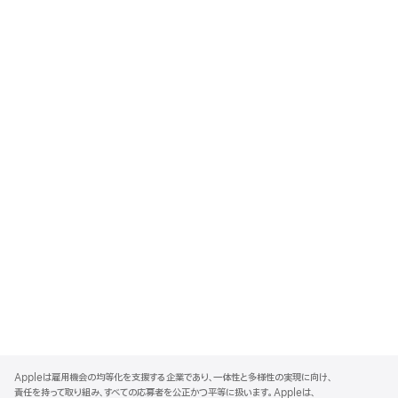
A
p
Appleは雇用機会の均等化を支援する企業であり、一体性と多様性の実現に向け、
p
責任を持って取り組み、すべての応募者を公正かつ平等に扱います。Appleは、