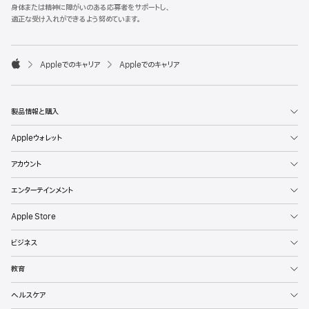
l
身体または精神に障がいのある応募者をサポートし、
e
適正な受け入れができるよう努めています。
F
o
o

Appleでのキャリア
Appleでのキャリア
t
A
e
p
r
p
l
製品情報と購入
e
Appleウォレット
アカウント
エンターテインメント
Apple Store
ビジネス
教育
ヘルスケア