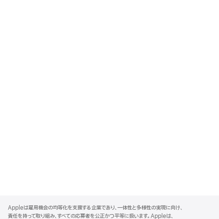
A
p
Appleは雇用機会の均等化を支援する企業であり、一体性と多様性の実現に向け、
p
責任を持って取り組み、すべての応募者を公正かつ平等に扱います。Appleは、