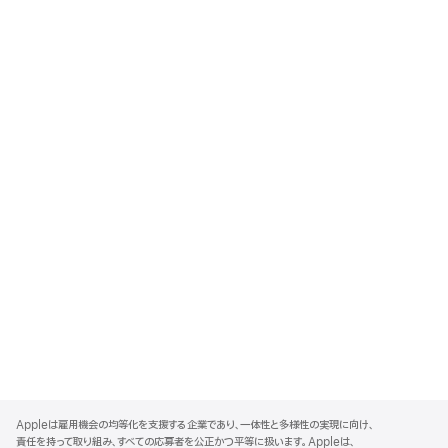
A
p
Appleは雇用機会の均等化を支援する企業であり、一体性と多様性の実現に向け、
p
責任を持って取り組み、すべての応募者を公正かつ平等に扱います。Appleは、