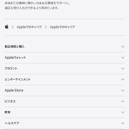
l
身体または精神に障がいのある応募者をサポートし、
e
適正な受け入れができるよう努めています。
F
o
o

Appleでのキャリア
Appleでのキャリア
t
A
e
p
r
p
l
製品情報と購入
e
Appleウォレット
アカウント
エンターテインメント
Apple Store
ビジネス
教育
ヘルスケア