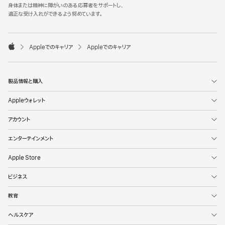
l
身体または精神に障がいのある応募者をサポートし、
e
適正な受け入れができるよう努めています。
F
o
o

Appleでのキャリア
Appleでのキャリア
t
A
e
p
r
p
l
製品情報と購入
e
Appleウォレット
アカウント
エンターテインメント
Apple Store
ビジネス
教育
ヘルスケア