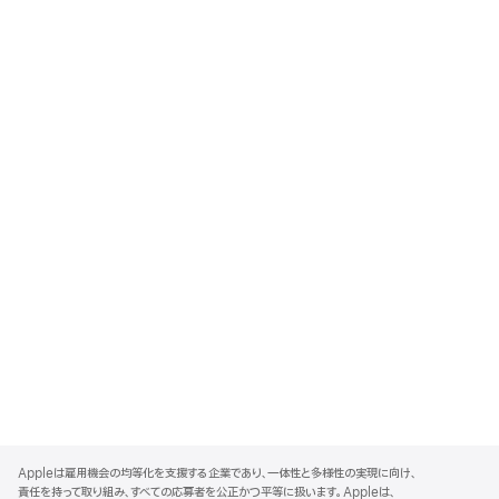
A
p
Appleは雇用機会の均等化を支援する企業であり、一体性と多様性の実現に向け、
p
責任を持って取り組み、すべての応募者を公正かつ平等に扱います。Appleは、