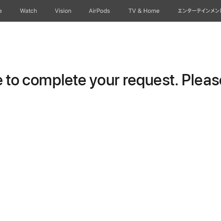
e
Watch
Vision
AirPods
TV & Home
エンターテインメン
to complete your request. Please 