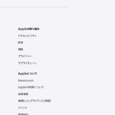
Appleの取り組み
アクセシビリティ
教育
環境
プライバシー
サプライチェーン
Appleについて
Newsroom
Appleの役員について
採用情報
倫理とコンプライアンス
（英語）
イベント
雇用創出