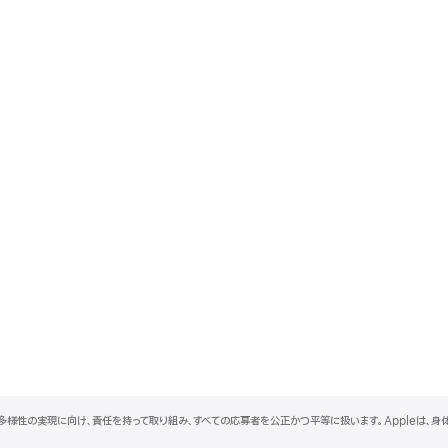
と多様性の実現に向け、責任を持って取り組み、すべての応募者を公正かつ平等に扱います。Appleは、