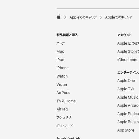
l
e
F

Appleでのキャリア
Appleでのキャリア
o
A
o
p
t
p
e
製品情報と購入
アカウント
l
r
e
ストア
Apple IDの管
Mac
Apple Stor
iPad
iCloud.com
iPhone
エンターテイン
Watch
Apple One
Vision
Apple TV+
AirPods
Apple Music
TV & Home
Apple Arcad
AirTag
Apple Podca
アクセサリ
Apple Books
ギフトカード
App Store
Appleウォレット