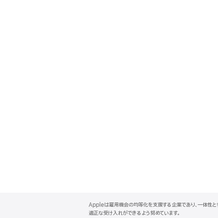
A
p
Appleは雇用機会の均等化を支援する企業であり、一体性
p
適正な受け入れができるよう努めています。