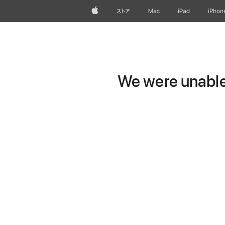
Apple
ストア
Mac
iPad
iPhon
We were unable 