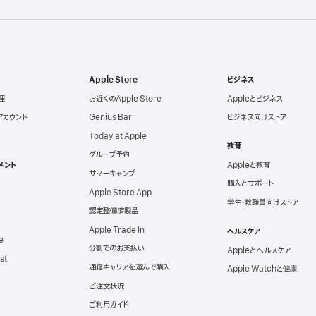
Apple Store
ビジネス
理
お近くのApple Store
Appleとビジネス
eアカウント
Genius Bar
ビジネス向けストア
Today at Apple
教育
グループ予約
メント
Appleと教育
サマーキャンプ
購入とサポート
Apple Store App
学生・教職員向けストア
認定整備済製品
Apple Trade In
ヘルスケア
e
分割でのお支払い
Appleとヘルスケア
st
通信キャリアを選んで購入
Apple Watchと健康
ご注文状況
ご利用ガイド