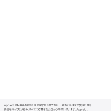
A
p
Appleは雇用機会の均等化を支援する企業であり、一体性と多様性の実現に向け、
p
責任を持って取り組み、すべての応募者を公正かつ平等に扱います。Appleは、