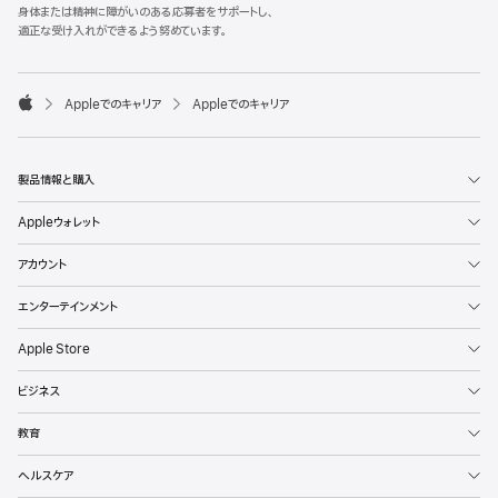
l
身体または精神に障がいのある応募者をサポートし、
e
適正な受け入れができるよう努めています。
F
o
o

Appleでのキャリア
Appleでのキャリア
t
A
e
p
r
p
l
製品情報と購入
e
Appleウォレット
アカウント
エンターテインメント
Apple Store
ビジネス
教育
ヘルスケア