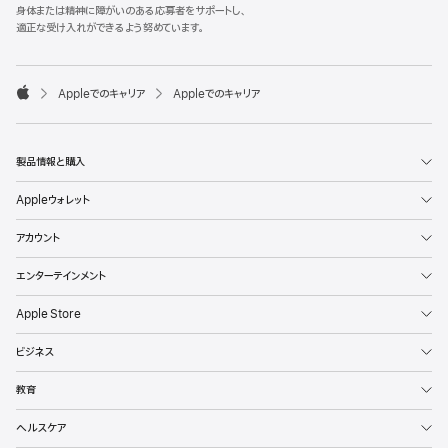
l
身体または精神に障がいのある応募者をサポートし、
e
適正な受け入れができるよう努めています。
F
o
o

Appleでのキャリア
Appleでのキャリア
t
A
e
p
r
p
l
製品情報と購入
e
Appleウォレット
アカウント
エンターテインメント
Apple Store
ビジネス
教育
ヘルスケア