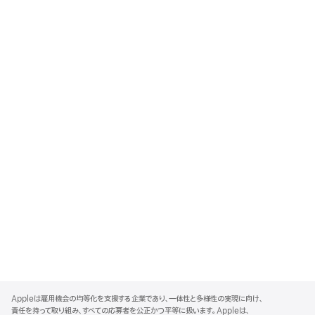
A
p
Appleは雇用機会の均等化を支援する企業であり、一体性と多様性の実現に向け、
p
責任を持って取り組み、すべての応募者を公正かつ平等に扱います。Appleは、