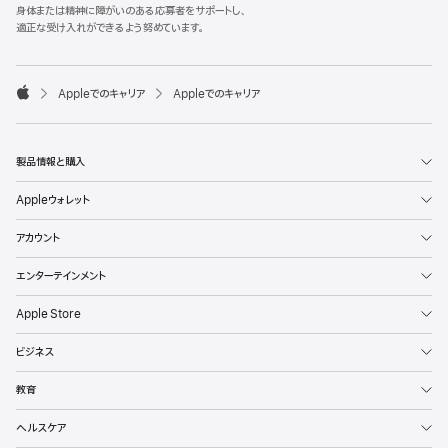
l
身体または精神に障がいのある応募者をサポートし、
e
適正な受け入れができるよう努めています。
F
o
o

Appleでのキャリア
Appleでのキャリア
t
A
e
p
r
p
l
製品情報と購入
e
Appleウォレット
アカウント
エンターテインメント
Apple Store
ビジネス
教育
ヘルスケア