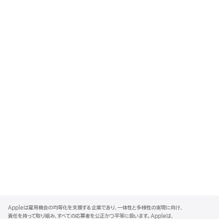
A
p
Appleは雇用機会の均等化を支援する企業であり、一体性と多様性の実現に向け、
p
責任を持って取り組み、すべての応募者を公正かつ平等に扱います。Appleは、