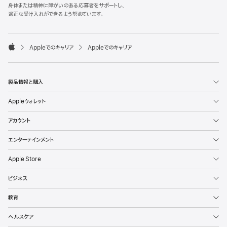
l
身体または精神に障がいのある応募者をサポートし、
e
適正な受け入れができるよう努めています。
F
o
o

Appleでのキャリア
Appleでのキャリア
t
A
e
p
r
p
l
製品情報と購入
e
Appleウォレット
アカウント
エンターテインメント
Apple Store
ビジネス
教育
ヘルスケア