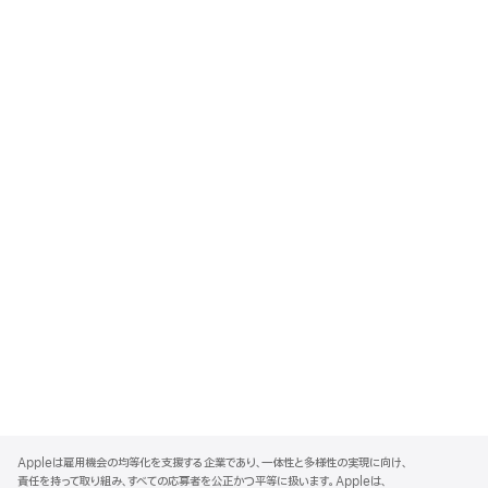
A
p
Appleは雇用機会の均等化を支援する企業であり、一体性と多様性の実現に向け、
p
責任を持って取り組み、すべての応募者を公正かつ平等に扱います。Appleは、