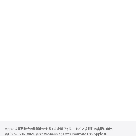
A
p
Appleは雇用機会の均等化を支援する企業であり、一体性と多様性の実現に向け、
p
責任を持って取り組み、すべての応募者を公正かつ平等に扱います。Appleは、