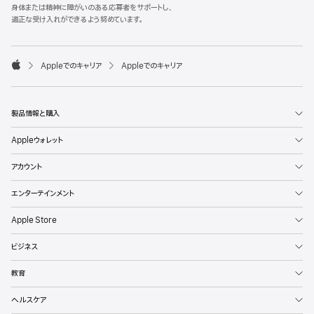
l
身体または精神に障がいのある応募者をサポートし、
e
適正な受け入れができるよう努めています。
F
o
o

Appleでのキャリア
Appleでのキャリア
t
A
e
p
r
p
l
製品情報と購入
e
Appleウォレット
アカウント
エンターテインメント
Apple Store
ビジネス
教育
ヘルスケア