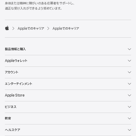
l
身体または精神に障がいのある応募者をサポートし、
e
適正な受け入れができるよう努めています。
F
o
o

Appleでのキャリア
Appleでのキャリア
t
A
e
p
r
p
l
製品情報と購入
e
Appleウォレット
アカウント
エンターテインメント
Apple Store
ビジネス
教育
ヘルスケア