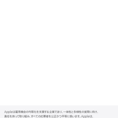
A
p
Appleは雇用機会の均等化を支援する企業であり、一体性と多様性の実現に向け、
p
責任を持って取り組み、すべての応募者を公正かつ平等に扱います。Appleは、