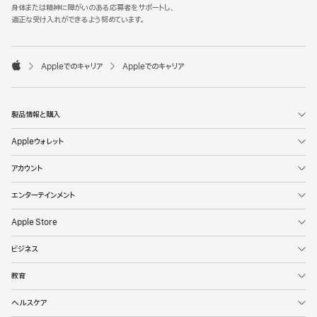
l
身体または精神に障がいのある応募者をサポートし、
e
適正な受け入れができるよう努めています。
F
o
o

Appleでのキャリア
Appleでのキャリア
t
A
e
p
r
p
l
製品情報と購入
e
Appleウォレット
アカウント
エンターテインメント
Apple Store
ビジネス
教育
ヘルスケア