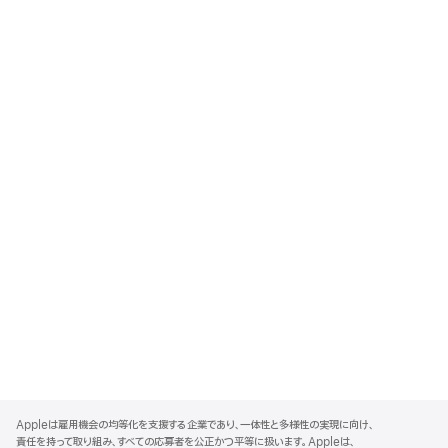
A
p
Appleは雇用機会の均等化を支援する企業であり、一体性と多様性の実現に向け、
p
責任を持って取り組み、すべての応募者を公正かつ平等に扱います。Appleは、