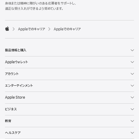
l
身体または精神に障がいのある応募者をサポートし、
e
適正な受け入れができるよう努めています。
F
o
o

Appleでのキャリア
Appleでのキャリア
t
A
e
p
r
p
l
製品情報と購入
e
Appleウォレット
アカウント
エンターテインメント
Apple Store
ビジネス
教育
ヘルスケア