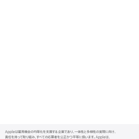
A
p
Appleは雇用機会の均等化を支援する企業であり、一体性と多様性の実現に向け、
p
責任を持って取り組み、すべての応募者を公正かつ平等に扱います。Appleは、