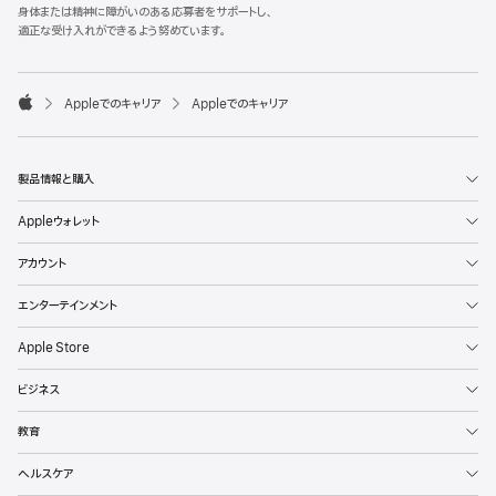
l
身体または精神に障がいのある応募者をサポートし、
e
適正な受け入れができるよう努めています。
F
o
o

Appleでのキャリア
Appleでのキャリア
t
A
e
p
r
p
l
製品情報と購入
e
Appleウォレット
アカウント
エンターテインメント
Apple Store
ビジネス
教育
ヘルスケア