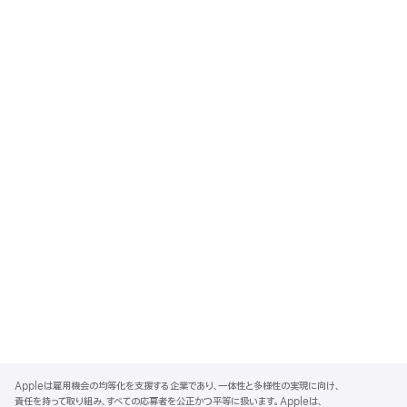
A
p
Appleは雇用機会の均等化を支援する企業であり、一体性と多様性の実現に向け、
p
責任を持って取り組み、すべての応募者を公正かつ平等に扱います。Appleは、