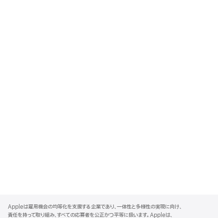
A
p
Appleは雇用機会の均等化を支援する企業であり、一体性と多様性の実現に向け、
p
責任を持って取り組み、すべての応募者を公正かつ平等に扱います。Appleは、