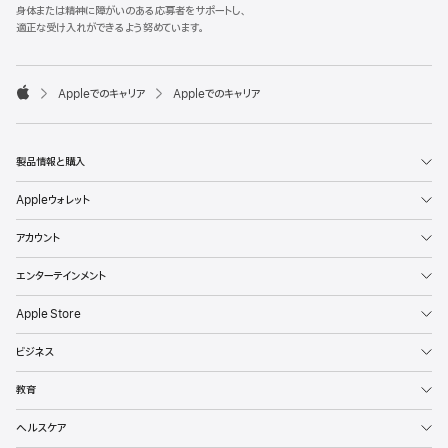
l
身体または精神に障がいのある応募者をサポートし、
e
適正な受け入れができるよう努めています。
F
o
o

Appleでのキャリア
Appleでのキャリア
t
A
e
p
r
p
l
製品情報と購入
e
Appleウォレット
アカウント
エンターテインメント
Apple Store
ビジネス
教育
ヘルスケア