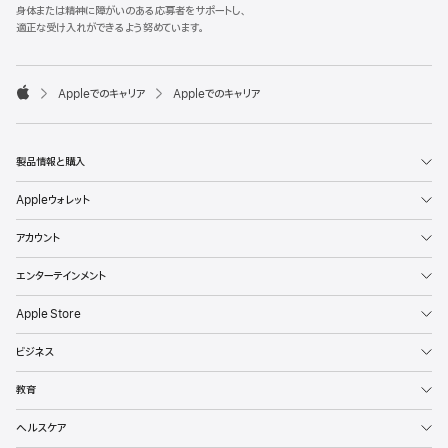
l
身体または精神に障がいのある応募者をサポートし、
e
適正な受け入れができるよう努めています。
F
o
o

Appleでのキャリア
Appleでのキャリア
t
A
e
p
r
p
l
製品情報と購入
e
Appleウォレット
アカウント
エンターテインメント
Apple Store
ビジネス
教育
ヘルスケア