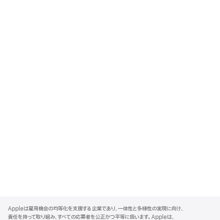
A
p
Appleは雇用機会の均等化を支援する企業であり、一体性と多様性の実現に向け、
p
責任を持って取り組み、すべての応募者を公正かつ平等に扱います。Appleは、