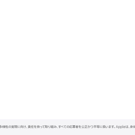
と多様性の実現に向け、責任を持って取り組み、すべての応募者を公正かつ平等に扱います。Appleは、