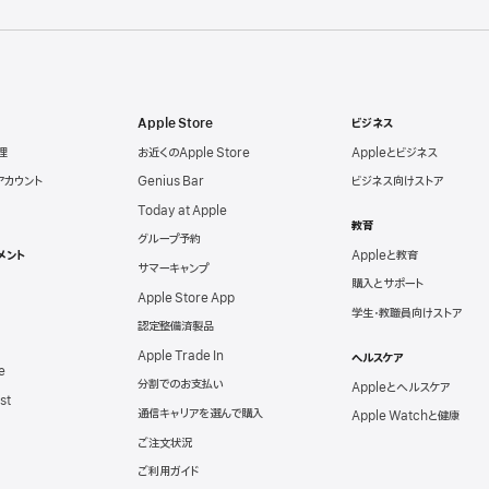
Apple Store
ビジネス
理
お近くのApple Store
Appleとビジネス
eアカウント
Genius Bar
ビジネス向けストア
Today at Apple
教育
グループ予約
メント
Appleと教育
サマーキャンプ
購入とサポート
Apple Store App
学生・教職員向けストア
認定整備済製品
Apple Trade In
ヘルスケア
e
分割でのお支払い
Appleとヘルスケア
st
通信キャリアを選んで購入
Apple Watchと健康
ご注文状況
ご利用ガイド