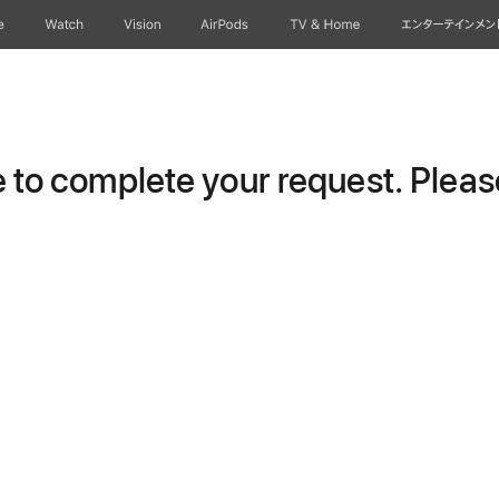
e
Watch
Vision
AirPods
TV & Home
エンターテインメン
to complete your request. Please 