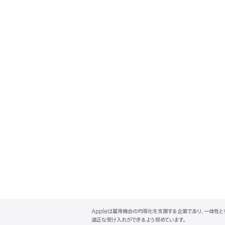
A
p
Appleは雇用機会の均等化を支援する企業であり、一体性
p
適正な受け入れができるよう努めています。