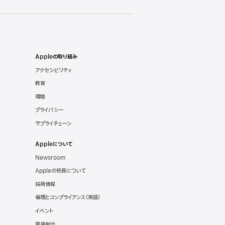
Appleの取り組み
アクセシビリティ
教育
環境
プライバシー
サプライチェーン
Appleについて
Newsroom
Appleの役員について
採用情報
倫理とコンプライアンス
（英語）
イベント
雇用創出