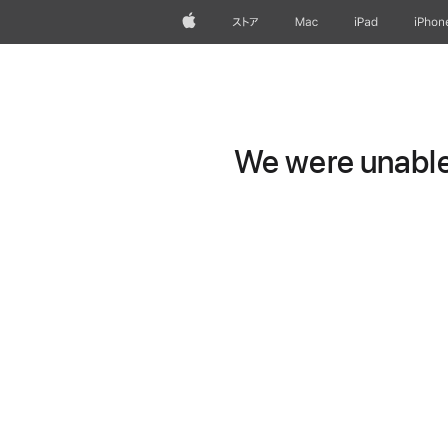
Apple
ストア
Mac
iPad
iPhon
We were unable 