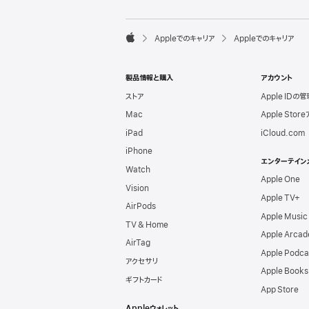
l
e
F

Appleでのキャリア
Appleでのキャリア
o
A
o
p
t
p
e
製品情報と購入
アカウント
l
r
e
ストア
Apple IDの管
Mac
Apple Stor
iPad
iCloud.com
iPhone
エンターテイン
Watch
Apple One
Vision
Apple TV+
AirPods
Apple Music
TV & Home
Apple Arcad
AirTag
Apple Podca
アクセサリ
Apple Books
ギフトカード
App Store
Appleウォレット