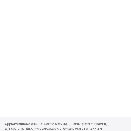
A
p
Appleは雇用機会の均等化を支援する企業であり、一体性と多様性の実現に向け、
p
責任を持って取り組み、すべての応募者を公正かつ平等に扱います。Appleは、