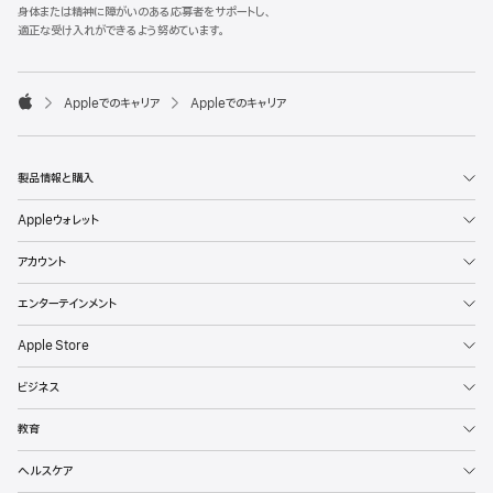
l
身体または精神に障がいのある応募者をサポートし、
e
適正な受け入れができるよう努めています。
F
o
o

Appleでのキャリア
Appleでのキャリア
t
A
e
p
r
p
l
製品情報と購入
e
Appleウォレット
アカウント
エンターテインメント
Apple Store
ビジネス
教育
ヘルスケア